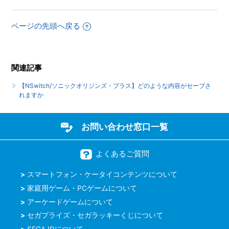
時プレイ可能でしょうか
ページの先頭へ戻る
【NSwitch/ソニックオリジンズ・プラス】言語（音声）設
定はありますか
【NSwitch/ソニックオリジンズ・プラス】音声出力形式は
関連記事
何に対応していますか
【NSwitch/ソニックオリジンズ・プラス】どのような内容がセーブさ
もっと見る
れますか
お問い合わせ窓口一覧
よくあるご質問
スマートフォン・ケータイコンテンツについて
家庭用ゲーム・PCゲームについて
アーケードゲームについて
セガプライズ・セガラッキーくじについて