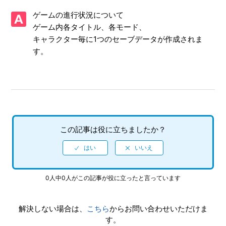
【NSwitch/ソニックオリジンズ・プラス】プレイ動画やゲ
ゲームの進行状況について
ーム画面写真を、動画サイト／SNS等で公開してもいいです
か
ゲーム内各タイトル、各モード、
キャラクター毎に1つのセーブデータが作成されま
【NSwitch/ソニックオリジンズ・プラス】「キャプチャー
す。
ボタン」のスクリーンショット撮影や、「キャプチャーボタ
ン」長押しの動画撮影機能に対応していますか
【NSwitch/ソニックオリジンズ・プラス】エンディング後
（クリア後）は何かモードが追加されたりしますか、エンデ
ィング後（クリア後）もプレイ可能でしょうか
この記事は役に立ちましたか？
【NSwitch/ソニックオリジンズ・プラス】難易度設定はあ
りますか
【NSwitch/ソニックオリジンズ・プラス】インターネット
0人中0人がこの記事が役に立ったと言っています
を使用しないと手に入らないアイテムやコンプリート要素な
どはありますか
解決しない場合は、
こちら
からお問い合わせいただけま
す。
【NSwitch/ソニックオリジンズ・プラス】最大何人まで同