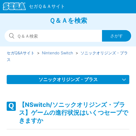
Ｑ＆Ａを検索
セガQ&Aサイト
Nintendo Switch
ソニックオリジンズ・プラ
ス
ソニックオリジンズ・プラス
【NSwitch/ソニックオリジンズ・プラス】Steam／Epic
Games Store 版の問い合わせ先はどこですか
【NSwitch/ソニックオリジンズ・プラ
ス】ゲームの進行状況はいくつセーブで
【NSwitch/ソニックオリジンズ・プラス】取扱説明書（マ
きますか
ニュアル）はどこかで見られますか