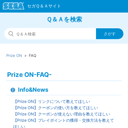
Ｑ＆Ａを検索
Prize ON
FAQ
Prize ON-FAQ-
Info&News
【Prize ON】リンクについて教えてほしい
【Prize ON】クーポンの使い方を教えてほしい
【Prize ON】クーポンが使えない理由を教えてほしい
【Prize ON】プレイポイントの獲得・交換方法を教えて
ほしい