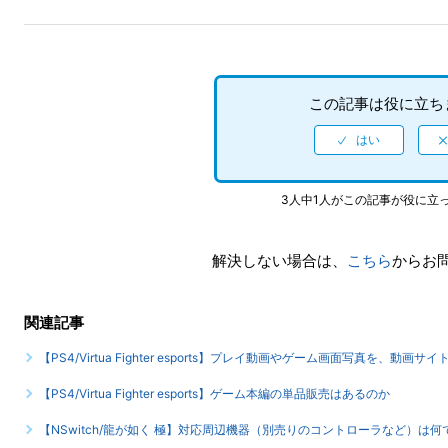
この記事は役に立ち
3人中1人がこの記事が役に立
解決しない場合は、
こちら
からお
関連記事
【PS4/Virtua Fighter esports】プレイ動画やゲーム画面写真を、動画
【PS4/Virtua Fighter esports】ゲーム本編の単品販売はあるのか
【NSwitch/龍が如く 極】対応周辺機器（別売りのコントローラなど）は何