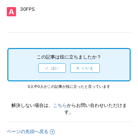
30FPS
【PS4/龍が如く 極３ / 龍が如く３外伝 Dark Ties】取扱説明
書（マニュアル）はありますか
【PS4/龍が如く 極３ / 龍が如く３外伝 Dark Ties】プレイ動
画やゲーム画面写真を、動画サイト／SNS等で公開してもい
いですか
この記事は役に立ちましたか？
【PS4/龍が如く 極３ / 龍が如く３外伝 Dark Ties】Steam版
の問い合わせ先はどこですか
【PS4/龍が如く 極３ / 龍が如く３外伝 Dark Ties】商店街の
「福引」を引く際、スティックをしっかり回しているのに抽
0人中0人がこの記事が役に立ったと言っています
選器の回転が遅い
解決しない場合は、
こちら
からお問い合わせいただけま
【PS4/龍が如く 極３ / 龍が如く３外伝 Dark Ties】シェア機
す。
能に対応していますか（制限されている機能はありますか）
【PS4/龍が如く 極３ / 龍が如く３外伝 Dark Ties】何をした
ページの先頭へ戻る
らいいか、どこへ行けばいいか、バトルで勝てない場合はど