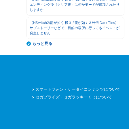
エンディング後（クリア後）は何かモードが追加されたり
しますか
【NSwitch2/龍が如く 極３ / 龍が如く３外伝 Dark Ties】
サブストーリーなどで、目的の場所に行ってもイベントが
発生しません
もっと見る
スマートフォン・ケータイコンテンツについて
セガプライズ・セガラッキーくじについて