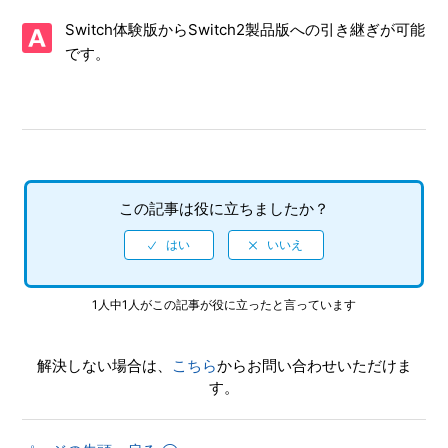
Switch体験版からSwitch2製品版への引き継ぎが可能
【NSwitch2/ソニックレーシング クロスワールド】Steam／
Epic Games Store 版の問い合わせ先はどこですか
です。
【NSwitch2/ソニックレーシング クロスワールド】取扱説明
書（マニュアル）はありますか
【NSwitch2/ソニックレーシング クロスワールド】プレイ動
画やゲーム画面写真を、動画サイト／SNS等で公開してもい
この記事は役に立ちましたか？
いですか
【NSwitch2/ソニックレーシング クロスワールド】「キャプ
チャーボタン」のスクリーンショット撮影や、「キャプチャ
ーボタン」長押しの動画撮影機能に対応していますか
1人中1人がこの記事が役に立ったと言っています
【NSwitch2/ソニックレーシング クロスワールド】ゲームが
解決しない場合は、
こちら
からお問い合わせいただけま
難しいのですが、何かコツはありませんか
す。
【NSwitch2/ソニックレーシング クロスワールド】難易度設
定はありますか