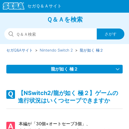
Ｑ＆Ａを検索
セガQ&Aサイト
Nintendo Switch 2
龍が如く 極２
龍が如く 極２
【NSwitch2/龍が如く 極２】装備品するとヒートゲージが溜
まらなくなる等の効果をもつ装備品はありますか
【NSwitch2/龍が如く 極２】ゲームの
進行状況はいくつセーブできますか
【NSwitch2/龍が如く 極２】Steam版の問い合わせ先はどこ
ですか
本編が「30個+オートセーブ3個」、
【NSwitch2/龍が如く 極２】取扱説明書（マニュアル）はあ