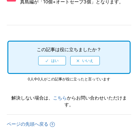
真島編が「10個+オートセーブ3個」となります。
りますか
【NSwitch2/龍が如く 極２】プレイ動画やゲーム画面写真
を、動画サイト／SNS等で公開してもいいですか
【NSwitch2/龍が如く 極２】「キャプチャーボタン」のスク
リーンショット撮影や、「キャプチャーボタン」長押しの動
この記事は役に立ちましたか？
画撮影機能に対応していますか
【NSwitch2/龍が如く 極２】何をしたらいいか、どこへ行け
ばいいか、バトルで勝てない場合はどうすればいいですか
0人中0人がこの記事が役に立ったと言っています
【NSwitch2/龍が如く 極２】クリアデータのデータ引き継ぎ
にて、引き継がれる要素と引き継がれない要素を教えてくだ
解決しない場合は、
こちら
からお問い合わせいただけま
さい
す。
【NSwitch2/龍が如く 極２】クリア後、2周めができるモー
ドはありますか
ページの先頭へ戻る
【NSwitch2/龍が如く 極２】真島編をクリア後 何度もプレ