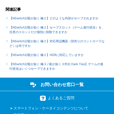
イできますか
関連記事
【NSwitch2/龍が如く 極２】真島編は全何章ですか、各章に
【NSwitch2/龍が如く 極２】どのような内容がセーブされますか
解放条件はありますか
【NSwitch2/龍が如く 極２】セーブスロット（ゲーム進行状況）を、
もっと見る
任意のスロットだけ個別に削除できますか
【NSwitch2/龍が如く 極２】対応周辺機器（別売りのコントローラな
ど）は何ですか
【NSwitch2/龍が如く 極２】HDRに対応していますか
【NSwitch2/龍が如く 極３ / 龍が如く３外伝 Dark Ties】ゲームの進
行状況はいくつセーブできますか
お問い合わせ窓口一覧
よくあるご質問
スマートフォン・ケータイコンテンツについて