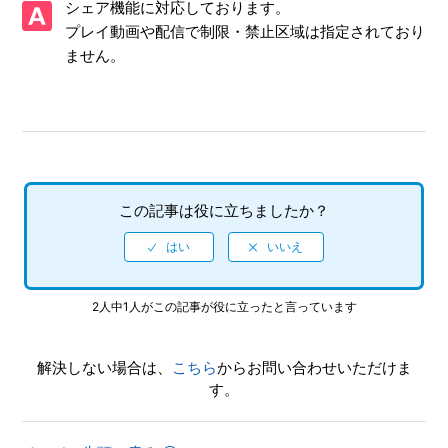
シェア機能に対応しております。
プレイ動画や配信で制限・禁止区域は指定されており
【PS5/龍が如く 極】シェア機能に対応していますか（制限
ません。
されている機能はありますか）
【PS5/龍が如く 極】9章のカーチェイスがクリアできません
【PS5/龍が如く 極】何をしたらいいか、どこへ行けばいい
か、バトルで勝てない場合はどうすればいいですか
この記事は役に立ちましたか？
【PS5/龍が如く 極】2周めプレイ時、カラオケの歌名一覧か
ら「オトメタルMy life」が消えています
【PS5/龍が如く 極】DLCなしで、2周め（強くてニューゲー
2人中1人がこの記事が役に立ったと言っています
ム）モードができますか
【PS5/龍が如く 極】クリアデータのデータ引き継ぎにて、
解決しない場合は、
こちら
からお問い合わせいただけま
引き継がれる要素と引き継がれない要素を教えてください
す。
【PS5/龍が如く 極】クリア後、2周めができるモードはあり