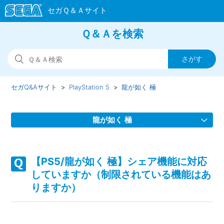
Ｑ＆Ａを検索
セガQ&Aサイト
PlayStation 5
龍が如く 極
龍が如く 極
【PS5/龍が如く 極】Steam版の問い合わせ先はどこですか
【PS5/龍が如く 極】シェア機能に対応
【PS5/龍が如く 極】取扱説明書（マニュアル）はあります
していますか（制限されている機能はあ
か
りますか）
【PS5/龍が如く 極】プレイ動画やゲーム画面写真を、動画
サイト／SNS等で公開してもいいですか