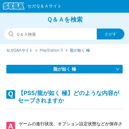
Ｑ＆Ａを検索
セガQ&Aサイト
PlayStation 5
龍が如く 極
龍が如く 極
【PS5/龍が如く 極】Steam版の問い合わせ先はどこですか
【PS5/龍が如く 極】どのような内容が
【PS5/龍が如く 極】取扱説明書（マニュアル）はあります
セーブされますか
か
【PS5/龍が如く 極】プレイ動画やゲーム画面写真を、動画
ゲームの進行状況、オプション設定状態などが保存さ
サイト／SNS等で公開してもいいですか