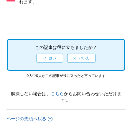
れます。
【PS5/龍が如く 極】シェア機能に対応していますか（制限
されている機能はありますか）
【PS5/龍が如く 極】9章のカーチェイスがクリアできません
【PS5/龍が如く 極】何をしたらいいか、どこへ行けばいい
この記事は役に立ちましたか？
か、バトルで勝てない場合はどうすればいいですか
【PS5/龍が如く 極】2周めプレイ時、カラオケの歌名一覧か
ら「オトメタルMy life」が消えています
0人中0人がこの記事が役に立ったと言っています
【PS5/龍が如く 極】DLCなしで、2周め（強くてニューゲー
ム）モードができますか
解決しない場合は、
こちら
からお問い合わせいただけま
す。
【PS5/龍が如く 極】クリアデータのデータ引き継ぎにて、
引き継がれる要素と引き継がれない要素を教えてください
ページの先頭へ戻る
【PS5/龍が如く 極】クリア後、2周めができるモードはあり