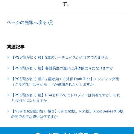
ますか
す。
もっと見る
ページの先頭へ戻る
関連記事
【PS5/龍が如く 極】9章のカーチェイスがクリアできません
【PS5/龍が如く 極】各難易度の違いは具体的に何になりますか
【PS5/龍が如く 極３ / 龍が如く３外伝 Dark Ties】エンディング後
（クリア後）は何かモードが追加されたりしますか
【PS5/龍が如く 極】PS4とPS5ではトロフィーは共有ですか、それ
とも別々になりますか
【NSwitch2/龍が如く 極２】Switch2版、PS5版、Xbox Series X|S版
の間での主な違いは何ですか