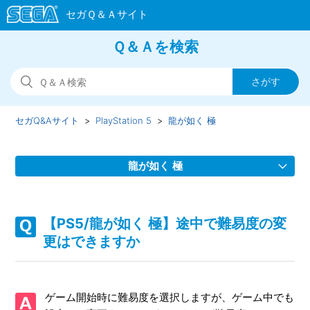
Ｑ＆Ａを検索
セガQ&Aサイト
PlayStation 5
龍が如く 極
龍が如く 極
【PS5/龍が如く 極】Steam版の問い合わせ先はどこですか
【PS5/龍が如く 極】途中で難易度の変
【PS5/龍が如く 極】取扱説明書（マニュアル）はあります
更はできますか
か
【PS5/龍が如く 極】プレイ動画やゲーム画面写真を、動画
ゲーム開始時に難易度を選択しますが、ゲーム中でも
サイト／SNS等で公開してもいいですか