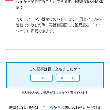
設定から変更することができます。(難易度EX-HARD
除く)
【PS5/龍が如く 極】シェア機能に対応していますか（制限
されている機能はありますか）
また、ノーマル設定でのバトルにて、 同じバトルを
連続で失敗した際、再挑戦画面にて難易度を 「イー
【PS5/龍が如く 極】9章のカーチェイスがクリアできません
ジー」に変更できます。
【PS5/龍が如く 極】何をしたらいいか、どこへ行けばいい
か、バトルで勝てない場合はどうすればいいですか
【PS5/龍が如く 極】2周めプレイ時、カラオケの歌名一覧か
ら「オトメタルMy life」が消えています
この記事は役に立ちましたか？
【PS5/龍が如く 極】DLCなしで、2周め（強くてニューゲー
ム）モードができますか
【PS5/龍が如く 極】クリアデータのデータ引き継ぎにて、
0人中0人がこの記事が役に立ったと言っています
引き継がれる要素と引き継がれない要素を教えてください
【PS5/龍が如く 極】クリア後、2周めができるモードはあり
解決しない場合は、
こちら
からお問い合わせいただけま