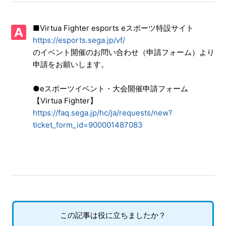
【Xbox Series X|S/Virtua Fighter 5 R.E.V.O. World Stage】
Steam版の問い合わせ先はどこですか
■Virtua Fighter esports eスポーツ特設サイト
【Xbox Series X|S/Virtua Fighter 5 R.E.V.O. World Stage】
https://esports.sega.jp/vf/
取扱説明書（マニュアル）はありますか
のイベント開催のお問い合わせ（申請フォーム）より
申請をお願いします。
【Xbox Series X|S/Virtua Fighter 5 R.E.V.O. World Stage】
シェア機能に対応していますか（制限されている機能はあり
●eスポーツイベント・大会開催申請フォーム
ますか）
【Virtua Fighter】
https://faq.sega.jp/hc/ja/requests/new?
【Xbox Series X|S/Virtua Fighter 5 R.E.V.O. World Stage】
ticket_form_id=900001487083
プレイ動画やゲーム画面写真を、動画サイト／SNS等で公開
してもいいですか
【Xbox Series X|S/Virtua Fighter 5 R.E.V.O. World Stage】
ゲームが難しいのですが、何かコツはありませんか
【Xbox Series X|S/Virtua Fighter 5 R.E.V.O. World Stage】
エンディング後（クリア後）もプレイ可能でしょうか
この記事は役に立ちましたか？