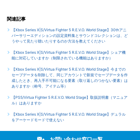
【Xbox Series X|S/Virtua Fighter 5 R.E.V.O. World Stage】
エンディングはありますか
関連記事
【Xbox Series X|S/Virtua Fighter 5 R.E.V.O. World Stage】
【Xbox Series X|S/Virtua Fighter 5 R.E.V.O. World Stage】30thアニ
トロフィー、実績機能はありますか
バーサリーエディションの設定資料集とサウンドコレクションは、ど
うやって見たり聴いたりするのか方法を教えてください
もっと見る
【Xbox Series X|S/Virtua Fighter 5 R.E.V.O. World Stage】シェア機
能に対応していますか（制限されている機能はありますか）
【Xbox Series X|S/Virtua Fighter 5 R.E.V.O. World Stage】今までの
セーブデータを削除して、同じアカウントで新規でセーブデータを作
成したとき、再入手不可能になる要素（取り返しのつかない要素）は
ありますか（称号、アイテム等）
【PS5/Virtua Fighter 5 R.E.V.O. World Stage】取扱説明書（マニュア
ル）はありますか
【Xbox Series X|S/Virtua Fighter 5 R.E.V.O. World Stage】デュラル
をアーケードモードで使えない
お問い合わせ窓口一覧