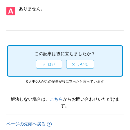
【Xbox Series X|S/Virtua Fighter 5 R.E.V.O. World Stage】
ありません。
Steam版の問い合わせ先はどこですか
【Xbox Series X|S/Virtua Fighter 5 R.E.V.O. World Stage】
取扱説明書（マニュアル）はありますか
【Xbox Series X|S/Virtua Fighter 5 R.E.V.O. World Stage】
シェア機能に対応していますか（制限されている機能はあり
この記事は役に立ちましたか？
ますか）
【Xbox Series X|S/Virtua Fighter 5 R.E.V.O. World Stage】
プレイ動画やゲーム画面写真を、動画サイト／SNS等で公開
してもいいですか
0人中0人がこの記事が役に立ったと言っています
【Xbox Series X|S/Virtua Fighter 5 R.E.V.O. World Stage】
解決しない場合は、
こちら
からお問い合わせいただけま
ゲームが難しいのですが、何かコツはありませんか
す。
【Xbox Series X|S/Virtua Fighter 5 R.E.V.O. World Stage】
エンディング後（クリア後）もプレイ可能でしょうか
ページの先頭へ戻る