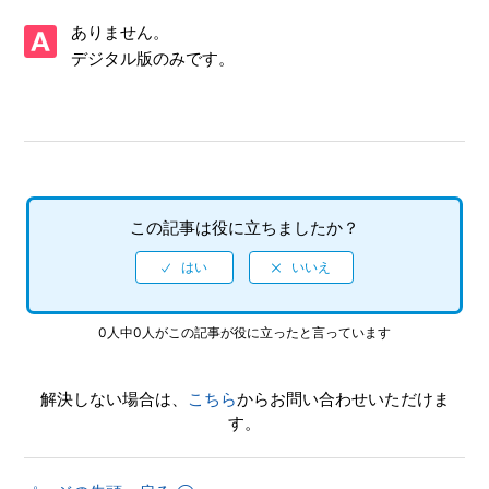
【Xbox Series X|S/Virtua Fighter 5 R.E.V.O. World Stage】
ありません。
Steam版の問い合わせ先はどこですか
デジタル版のみです。
【Xbox Series X|S/Virtua Fighter 5 R.E.V.O. World Stage】
取扱説明書（マニュアル）はありますか
【Xbox Series X|S/Virtua Fighter 5 R.E.V.O. World Stage】
シェア機能に対応していますか（制限されている機能はあり
ますか）
この記事は役に立ちましたか？
【Xbox Series X|S/Virtua Fighter 5 R.E.V.O. World Stage】
プレイ動画やゲーム画面写真を、動画サイト／SNS等で公開
してもいいですか
0人中0人がこの記事が役に立ったと言っています
【Xbox Series X|S/Virtua Fighter 5 R.E.V.O. World Stage】
ゲームが難しいのですが、何かコツはありませんか
解決しない場合は、
こちら
からお問い合わせいただけま
す。
【Xbox Series X|S/Virtua Fighter 5 R.E.V.O. World Stage】
エンディング後（クリア後）もプレイ可能でしょうか