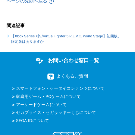
ページの先頭へ戻る
【Xbox Series X|S/Virtua Fighter 5 R.E.V.O. World Stage】
エンディングはありますか
関連記事
【Xbox Series X|S/Virtua Fighter 5 R.E.V.O. World Stage】
トロフィー、実績機能はありますか
【Xbox Series X|S/Virtua Fighter 5 R.E.V.O. World Stage】初回版、
限定版はありますか
もっと見る
お問い合わせ窓口一覧
よくあるご質問
スマートフォン・ケータイコンテンツについて
家庭用ゲーム・PCゲームについて
アーケードゲームについて
セガプライズ・セガラッキーくじについて
SEGA IDについて