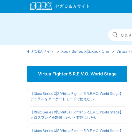
セガQ&Aサイト
Xbox Series X|S/Xbox One
Virtua F
Virtua Fighter 5 R.E.V.O. World Stage
【Xbox Series X|S/Virtua Fighter 5 R.E.V.O. World Stage】
デュラルをアーケードモードで使えない
【Xbox Series X|S/Virtua Fighter 5 R.E.V.O. World Stage】
クロスプレイを制限したい・有効にしたい
【Xbox Series X|S/Virtua Fighter 5 R.E.V.O. World Stage】