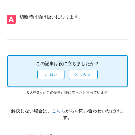
【Xbox Series X|S/Virtua Fighter 5 R.E.V.O. World Stage】
Steam版の問い合わせ先はどこですか
切断時は負け扱いになります。
【Xbox Series X|S/Virtua Fighter 5 R.E.V.O. World Stage】
取扱説明書（マニュアル）はありますか
【Xbox Series X|S/Virtua Fighter 5 R.E.V.O. World Stage】
シェア機能に対応していますか（制限されている機能はあり
ますか）
この記事は役に立ちましたか？
【Xbox Series X|S/Virtua Fighter 5 R.E.V.O. World Stage】
プレイ動画やゲーム画面写真を、動画サイト／SNS等で公開
してもいいですか
0人中0人がこの記事が役に立ったと言っています
【Xbox Series X|S/Virtua Fighter 5 R.E.V.O. World Stage】
ゲームが難しいのですが、何かコツはありませんか
解決しない場合は、
こちら
からお問い合わせいただけま
す。
【Xbox Series X|S/Virtua Fighter 5 R.E.V.O. World Stage】
エンディング後（クリア後）もプレイ可能でしょうか