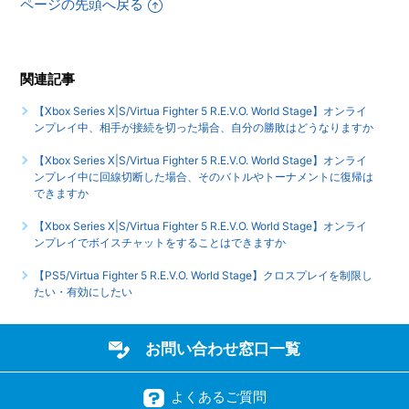
ページの先頭へ戻る
【Xbox Series X|S/Virtua Fighter 5 R.E.V.O. World Stage】
エンディングはありますか
関連記事
【Xbox Series X|S/Virtua Fighter 5 R.E.V.O. World Stage】
トロフィー、実績機能はありますか
【Xbox Series X|S/Virtua Fighter 5 R.E.V.O. World Stage】オンライ
ンプレイ中、相手が接続を切った場合、自分の勝敗はどうなりますか
もっと見る
【Xbox Series X|S/Virtua Fighter 5 R.E.V.O. World Stage】オンライ
ンプレイ中に回線切断した場合、そのバトルやトーナメントに復帰は
できますか
【Xbox Series X|S/Virtua Fighter 5 R.E.V.O. World Stage】オンライ
ンプレイでボイスチャットをすることはできますか
【PS5/Virtua Fighter 5 R.E.V.O. World Stage】クロスプレイを制限し
たい・有効にしたい
お問い合わせ窓口一覧
よくあるご質問