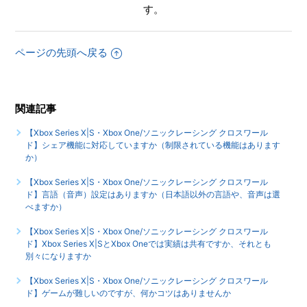
ワールド】プレイ動画やゲーム画面写真を、動画サイト／
す。
SNS等で公開してもいいですか
ページの先頭へ戻る
【Xbox Series X|S・Xbox One/ソニックレーシング クロス
ワールド】シェア機能に対応していますか（制限されている
機能はありますか）
関連記事
【Xbox Series X|S・Xbox One/ソニックレーシング クロス
ワールド】ゲームが難しいのですが、何かコツはありません
【Xbox Series X|S・Xbox One/ソニックレーシング クロスワール
か
ド】シェア機能に対応していますか（制限されている機能はあります
か）
もっと見る
【Xbox Series X|S・Xbox One/ソニックレーシング クロスワール
ド】言語（音声）設定はありますか（日本語以外の言語や、音声は選
べますか）
【Xbox Series X|S・Xbox One/ソニックレーシング クロスワール
ド】Xbox Series X|SとXbox Oneでは実績は共有ですか、それとも
別々になりますか
【Xbox Series X|S・Xbox One/ソニックレーシング クロスワール
ド】ゲームが難しいのですが、何かコツはありませんか