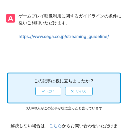
【Xbox Series X|S・Xbox One/ソニックレーシング クロス
ワールド】フェスタが開催されない、フェスタのタイムスケ
ゲームプレイ映像利用に関するガイドラインの条件に
ジュールがおかしい
従いご利用いただけます。
【Xbox Series X|S・Xbox One/ソニックレーシング クロス
https://www.sega.co.jp/streaming_guideline/
ワールド】CNTやONTのプレイ特典はありますか
【Xbox Series X|S・Xbox One/ソニックレーシング クロス
ワールド】アイテム「キングブーブ」「ウェイト」を使った
時、なぜか自分が攻撃される
【Xbox Series X|S・Xbox One/ソニックレーシング クロス
この記事は役に立ちましたか？
ワールド】Steam／Epic Games Store 版の問い合わせ先は
どこですか
【Xbox Series X|S・Xbox One/ソニックレーシング クロス
0人中0人がこの記事が役に立ったと言っています
ワールド】取扱説明書（マニュアル）はありますか
【Xbox Series X|S・Xbox One/ソニックレーシング クロス
解決しない場合は、
こちら
からお問い合わせいただけま