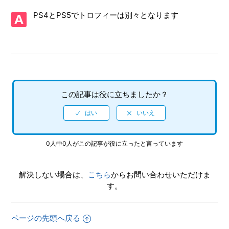
【PS5/ソニックレーシング クロスワールド】体験版はあり
PS4とPS5でトロフィーは別々となります
ますか
【PS5/ソニックレーシング クロスワールド】CNTやONTの
プレイ特典はありますか
【PS5/ソニックレーシング クロスワールド】アイテム「キ
ングブーブ」「ウェイト」を使った時、なぜか自分が攻撃さ
この記事は役に立ちましたか？
れる
【PS5/ソニックレーシング クロスワールド】Steam／Epic
Games Store 版の問い合わせ先はどこですか
0人中0人がこの記事が役に立ったと言っています
【PS5/ソニックレーシング クロスワールド】取扱説明書
（マニュアル）はありますか
解決しない場合は、
こちら
からお問い合わせいただけま
す。
【PS5/ソニックレーシング クロスワールド】プレイ動画や
ゲーム画面写真を、動画サイト／SNS等で公開してもいいで
すか
ページの先頭へ戻る