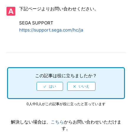
【PS5/ソニックレーシング クロスワールド】体験版はあり
下記ページよりお問い合わせください。
ますか
SEGA SUPPORT
【PS5/ソニックレーシング クロスワールド】CNTやONTの
プレイ特典はありますか
https://support.sega.com/hc/ja
【PS5/ソニックレーシング クロスワールド】アイテム「キ
ングブーブ」「ウェイト」を使った時、なぜか自分が攻撃さ
れる
【PS5/ソニックレーシング クロスワールド】Steam／Epic
この記事は役に立ちましたか？
Games Store 版の問い合わせ先はどこですか
【PS5/ソニックレーシング クロスワールド】取扱説明書
（マニュアル）はありますか
0人中0人がこの記事が役に立ったと言っています
【PS5/ソニックレーシング クロスワールド】プレイ動画や
ゲーム画面写真を、動画サイト／SNS等で公開してもいいで
解決しない場合は、
こちら
からお問い合わせいただけま
すか
す。