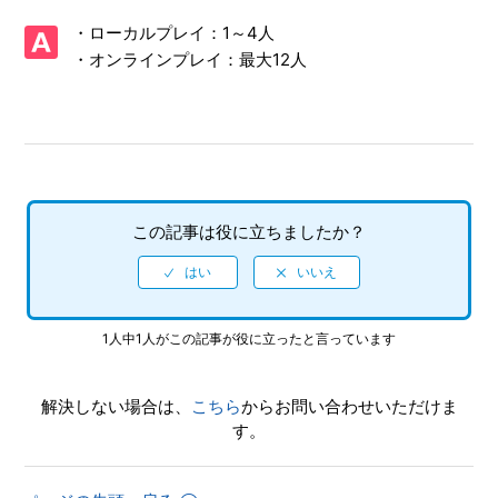
【PS5/ソニックレーシング クロスワールド】体験版はあり
・ローカルプレイ：1～4人
ますか
・オンラインプレイ：最大12人
【PS5/ソニックレーシング クロスワールド】CNTやONTの
プレイ特典はありますか
【PS5/ソニックレーシング クロスワールド】アイテム「キ
ングブーブ」「ウェイト」を使った時、なぜか自分が攻撃さ
れる
この記事は役に立ちましたか？
【PS5/ソニックレーシング クロスワールド】Steam／Epic
Games Store 版の問い合わせ先はどこですか
【PS5/ソニックレーシング クロスワールド】取扱説明書
1人中1人がこの記事が役に立ったと言っています
（マニュアル）はありますか
解決しない場合は、
こちら
からお問い合わせいただけま
【PS5/ソニックレーシング クロスワールド】プレイ動画や
す。
ゲーム画面写真を、動画サイト／SNS等で公開してもいいで
すか