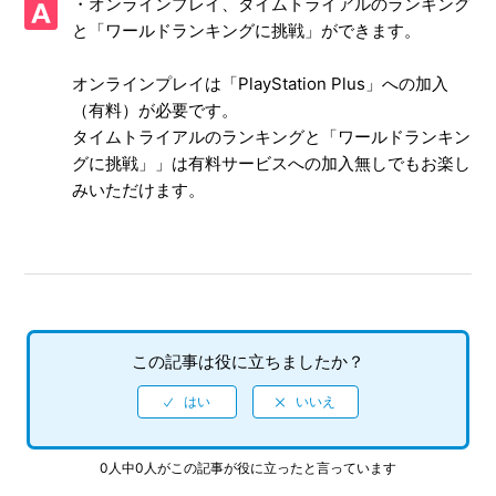
・オンラインプレイ、タイムトライアルのランキング
【PS5/ソニックレーシング クロスワールド】体験版はあり
と「ワールドランキングに挑戦」ができます。
ますか
オンラインプレイは「PlayStation Plus」への加入
【PS5/ソニックレーシング クロスワールド】CNTやONTの
プレイ特典はありますか
（有料）が必要です。
タイムトライアルのランキングと「ワールドランキン
【PS5/ソニックレーシング クロスワールド】アイテム「キ
グに挑戦」」は有料サービスへの加入無しでもお楽し
ングブーブ」「ウェイト」を使った時、なぜか自分が攻撃さ
みいただけます。
れる
【PS5/ソニックレーシング クロスワールド】Steam／Epic
Games Store 版の問い合わせ先はどこですか
【PS5/ソニックレーシング クロスワールド】取扱説明書
この記事は役に立ちましたか？
（マニュアル）はありますか
【PS5/ソニックレーシング クロスワールド】プレイ動画や
ゲーム画面写真を、動画サイト／SNS等で公開してもいいで
すか
0人中0人がこの記事が役に立ったと言っています