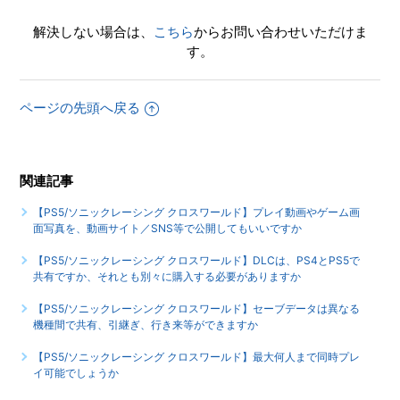
【PS5/ソニックレーシング クロスワールド】シェア機能に
解決しない場合は、
こちら
からお問い合わせいただけま
対応していますか（制限されている機能はありますか）
す。
【PS5/ソニックレーシング クロスワールド】ゲームが難し
いのですが、何かコツはありませんか
ページの先頭へ戻る
もっと見る
関連記事
【PS5/ソニックレーシング クロスワールド】プレイ動画やゲーム画
面写真を、動画サイト／SNS等で公開してもいいですか
【PS5/ソニックレーシング クロスワールド】DLCは、PS4とPS5で
共有ですか、それとも別々に購入する必要がありますか
【PS5/ソニックレーシング クロスワールド】セーブデータは異なる
機種間で共有、引継ぎ、行き来等ができますか
【PS5/ソニックレーシング クロスワールド】最大何人まで同時プレ
イ可能でしょうか