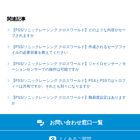
【PS5/ソニックレーシング クロスワールド】シェア機能に
対応していますか（制限されている機能はありますか）
関連記事
【PS5/ソニックレーシング クロスワールド】ゲームが難し
【PS5/ソニックレーシング クロスワールド】どのような内容がセー
いのですが、何かコツはありませんか
ブされますか
もっと見る
【PS5/ソニックレーシング クロスワールド】作成されるセーブファ
イルの必要容量を教えてください
【PS5/ソニックレーシング クロスワールド】ジャイロセンサー／モ
ーションセンサーでの操作は可能ですか
【PS5/ソニックレーシング クロスワールド】PS4とPS5ではトロフ
ィーは共有ですか、それとも別々になりますか
【PS5/ソニックレーシング クロスワールド】難易度設定はあります
か
お問い合わせ窓口一覧
よくあるご質問