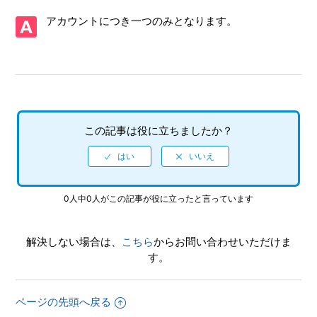
【PS5/ソニックレーシング クロスワールド】体験版はあり
アカウントにつき一つのみとなります。
ますか
【PS5/ソニックレーシング クロスワールド】CNTやONTの
プレイ特典はありますか
【PS5/ソニックレーシング クロスワールド】アイテム「キ
ングブーブ」「ウェイト」を使った時、なぜか自分が攻撃さ
この記事は役に立ちましたか？
れる
【PS5/ソニックレーシング クロスワールド】Steam／Epic
Games Store 版の問い合わせ先はどこですか
0人中0人がこの記事が役に立ったと言っています
【PS5/ソニックレーシング クロスワールド】取扱説明書
（マニュアル）はありますか
解決しない場合は、
こちら
からお問い合わせいただけま
す。
【PS5/ソニックレーシング クロスワールド】プレイ動画や
ゲーム画面写真を、動画サイト／SNS等で公開してもいいで
すか
ページの先頭へ戻る