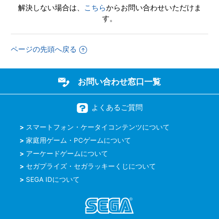
解決しない場合は、
こちら
からお問い合わせいただけま
【PS5/ソニックレーシング クロスワールド】シェア機能に
す。
対応していますか（制限されている機能はありますか）
【PS5/ソニックレーシング クロスワールド】ゲームが難し
ページの先頭へ戻る
いのですが、何かコツはありませんか
もっと見る
お問い合わせ窓口一覧
よくあるご質問
スマートフォン・ケータイコンテンツについて
家庭用ゲーム・PCゲームについて
アーケードゲームについて
セガプライズ・セガラッキーくじについて
SEGA IDについて