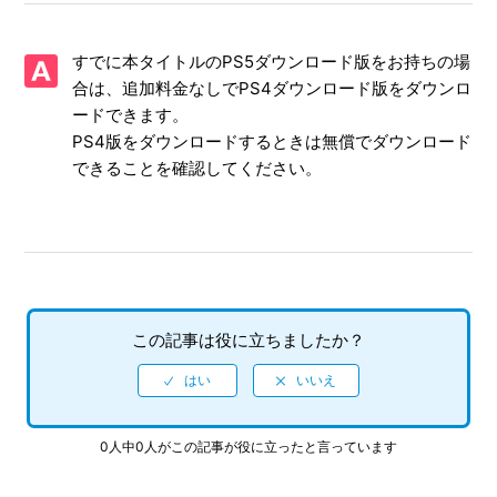
【PS5/ソニックレーシング クロスワールド】体験版はあり
ますか
すでに本タイトルのPS5ダウンロード版をお持ちの場
【PS5/ソニックレーシング クロスワールド】CNTやONTの
合は、追加料金なしでPS4ダウンロード版をダウンロ
プレイ特典はありますか
ードできます。
PS4版をダウンロードするときは無償でダウンロード
【PS5/ソニックレーシング クロスワールド】アイテム「キ
できることを確認してください。
ングブーブ」「ウェイト」を使った時、なぜか自分が攻撃さ
れる
【PS5/ソニックレーシング クロスワールド】Steam／Epic
Games Store 版の問い合わせ先はどこですか
【PS5/ソニックレーシング クロスワールド】取扱説明書
この記事は役に立ちましたか？
（マニュアル）はありますか
【PS5/ソニックレーシング クロスワールド】プレイ動画や
ゲーム画面写真を、動画サイト／SNS等で公開してもいいで
0人中0人がこの記事が役に立ったと言っています
すか