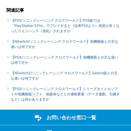
【PS5/ソニックレーシング クロスワールド】シェア機能に
関連記事
対応していますか（制限されている機能はありますか）
【PS5/ソニックレーシング クロスワールド】PS5版では
【PS5/ソニックレーシング クロスワールド】ゲームが難し
「PlayStation 5 Pro」でプレイすると（従来PS5より）画質が良くな
いのですが、何かコツはありませんか
ったりエンハンス（強化）されますか
【NSwitch/ソニックレーシング クロスワールド】他機種版との主な
もっと見る
違いは何ですか
【PS4/ソニックレーシング クロスワールド】他機種版との主な違い
は何ですか
【NSwitch2/ソニックレーシング クロスワールド】Switch版との主
な違いは何ですか
【PS5/ソニックレーシング クロスワールド】シリーズタイトルソフ
トや他機種版ソフト、他媒体などとの連動要素（データ連動、引継ぎ
など）は何かありますか
お問い合わせ窓口一覧