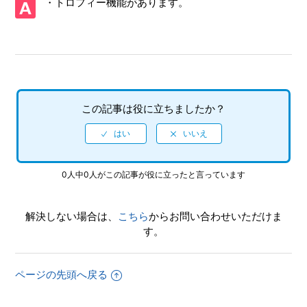
・トロフィー機能があります。
【PS5/ソニックレーシング クロスワールド】体験版はあり
ますか
【PS5/ソニックレーシング クロスワールド】CNTやONTの
プレイ特典はありますか
【PS5/ソニックレーシング クロスワールド】アイテム「キ
この記事は役に立ちましたか？
ングブーブ」「ウェイト」を使った時、なぜか自分が攻撃さ
れる
【PS5/ソニックレーシング クロスワールド】Steam／Epic
0人中0人がこの記事が役に立ったと言っています
Games Store 版の問い合わせ先はどこですか
【PS5/ソニックレーシング クロスワールド】取扱説明書
解決しない場合は、
こちら
からお問い合わせいただけま
（マニュアル）はありますか
す。
【PS5/ソニックレーシング クロスワールド】プレイ動画や
ゲーム画面写真を、動画サイト／SNS等で公開してもいいで
ページの先頭へ戻る
すか