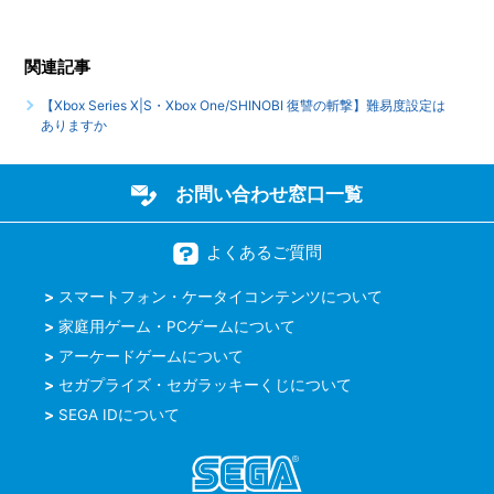
何人まで同時プレイ可能でしょうか
関連記事
【Xbox Series X|S・Xbox One/SHINOBI 復讐の斬撃】言語
（音声）設定はありますか（日本語以外の言語や、音声は選
【Xbox Series X|S・Xbox One/SHINOBI 復讐の斬撃】難易度設定は
べますか）
ありますか
もっと見る
お問い合わせ窓口一覧
よくあるご質問
スマートフォン・ケータイコンテンツについて
家庭用ゲーム・PCゲームについて
アーケードゲームについて
セガプライズ・セガラッキーくじについて
SEGA IDについて