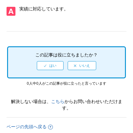
【Xbox Series X|S・Xbox One/SHINOBI 復讐の斬撃】シェ
実績に対応しています。
ア機能に対応していますか（制限されている機能はあります
か）
【Xbox Series X|S・Xbox One/SHINOBI 復讐の斬撃】ゲー
ムが難しいのですが、何かコツはありませんか
【Xbox Series X|S・Xbox One/SHINOBI 復讐の斬撃】Xbox
この記事は役に立ちましたか？
Series X|S版とXbox One版では実績は別々になりますか
【Xbox Series X|S・Xbox One/SHINOBI 復讐の斬撃】トロ
フィー、実績機能はありますか
0人中0人がこの記事が役に立ったと言っています
【Xbox Series X|S・Xbox One/SHINOBI 復讐の斬撃】難易
度設定はありますか
解決しない場合は、
こちら
からお問い合わせいただけま
す。
【Xbox Series X|S・Xbox One/SHINOBI 復讐の斬撃】途中
で難易度の変更はできますか
ページの先頭へ戻る
【Xbox Series X|S・Xbox One/SHINOBI 復讐の斬撃】最大