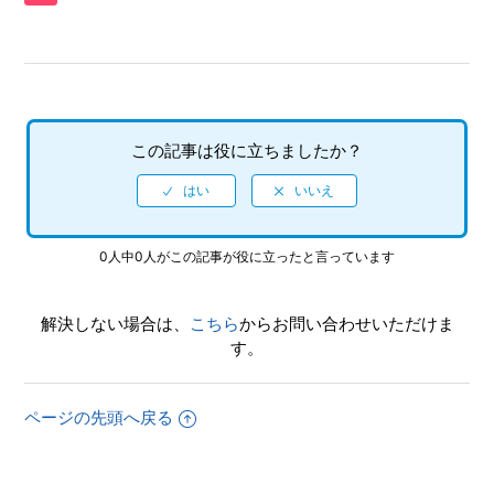
か（制限されている機能はありますか）
【PS5/SHINOBI 復讐の斬撃】ゲームが難しいのですが、何
かコツはありませんか
【PS5/SHINOBI 復讐の斬撃】PS4版とPS5版ではトロフィ
この記事は役に立ちましたか？
ーは別々になりますか
【PS5/SHINOBI 復讐の斬撃】トロフィー、実績機能はあり
ますか
0人中0人がこの記事が役に立ったと言っています
【PS5/SHINOBI 復讐の斬撃】途中で難易度の変更はできま
すか
解決しない場合は、
こちら
からお問い合わせいただけま
す。
【PS5/SHINOBI 復讐の斬撃】難易度設定はありますか
ページの先頭へ戻る
【PS5/SHINOBI 復讐の斬撃】最大何人まで同時プレイ可能
でしょうか