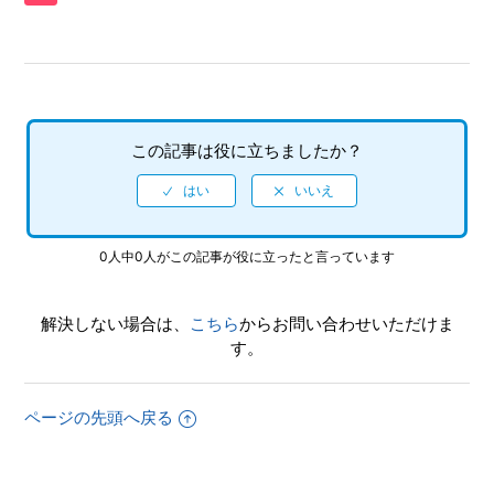
か（制限されている機能はありますか）
【PS5/SHINOBI 復讐の斬撃】ゲームが難しいのですが、何
かコツはありませんか
【PS5/SHINOBI 復讐の斬撃】PS4版とPS5版ではトロフィ
この記事は役に立ちましたか？
ーは別々になりますか
【PS5/SHINOBI 復讐の斬撃】トロフィー、実績機能はあり
ますか
0人中0人がこの記事が役に立ったと言っています
【PS5/SHINOBI 復讐の斬撃】途中で難易度の変更はできま
すか
解決しない場合は、
こちら
からお問い合わせいただけま
す。
【PS5/SHINOBI 復讐の斬撃】難易度設定はありますか
ページの先頭へ戻る
【PS5/SHINOBI 復讐の斬撃】最大何人まで同時プレイ可能
でしょうか