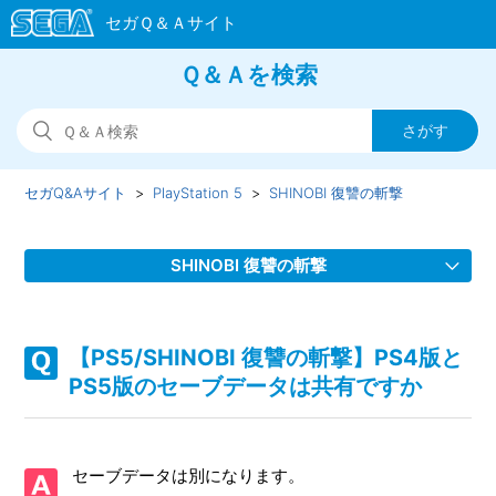
Ｑ＆Ａを検索
セガQ&Aサイト
PlayStation 5
SHINOBI 復讐の斬撃
SHINOBI 復讐の斬撃
【PS5/SHINOBI 復讐の斬撃】Steam版の問い合わせ先はど
こですか
【PS5/SHINOBI 復讐の斬撃】PS4版と
PS5版のセーブデータは共有ですか
【PS5/SHINOBI 復讐の斬撃】取扱説明書（マニュアル）は
ありますか
セーブデータは別になります。
【PS5/SHINOBI 復讐の斬撃】シェア機能に対応しています