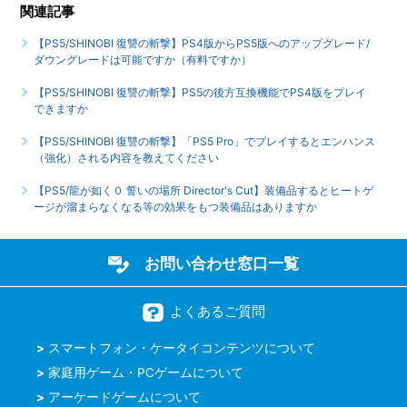
【PS5/SHINOBI 復讐の斬撃】音声出力形式は何に対応して
関連記事
いますか
【PS5/SHINOBI 復讐の斬撃】PS4版からPS5版へのアップグレード/
もっと見る
ダウングレードは可能ですか（有料ですか）
【PS5/SHINOBI 復讐の斬撃】PS5の後方互換機能でPS4版をプレイ
できますか
【PS5/SHINOBI 復讐の斬撃】「PS5 Pro」でプレイするとエンハンス
（強化）される内容を教えてください
【PS5/龍が如く０ 誓いの場所 Director's Cut】装備品するとヒートゲ
ージが溜まらなくなる等の効果をもつ装備品はありますか
お問い合わせ窓口一覧
よくあるご質問
スマートフォン・ケータイコンテンツについて
家庭用ゲーム・PCゲームについて
アーケードゲームについて