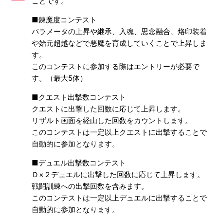
ことです。
破損・消失の烙印の獲得方法
■錬魔度コンテスト
パラメータの上昇や継承、入魂、思念融合、烙印装着
悪魔スロット(所持上限)拡張に必要なジェム数について
や始元超越などで悪魔を育成していくことで上昇しま
す。
「デビルシフター」「ランダムシフター」ご利用時の注意事
このコンテストに参加する際はエントリーが必要で
項
す。（最大5体）
■クエスト出撃数コンテスト
プッシュ通知について
クエストに出撃した回数に応じて上昇します。
リザルト画面を経由した回数をカウントします。
派遣任務とは
このコンテストは一定以上クエストに出撃することで
自動的に参加となります。
カルマとは
■デュエル出撃数コンテスト
悪魔全書について
Ｄ×２デュエルに出撃した回数に応じて上昇します。
もっと見る
戦闘訓練への出撃回数を含みます。
このコンテストは一定以上デュエルに出撃することで
自動的に参加となります。