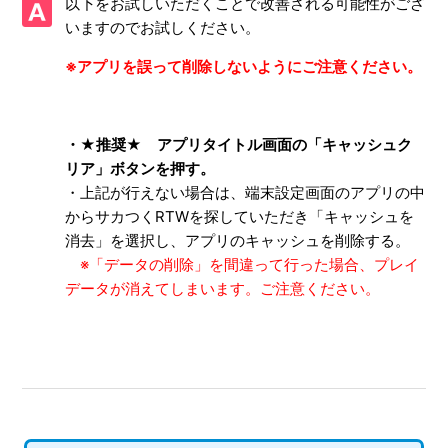
以下をお試しいただくことで改善される可能性がござ
いますのでお試しください。
動作が安定しない/画面が正常に表示されない/通信エラーが
発生する
※アプリを誤って削除しないようにご注意ください。
タイトル画面でフリーズしゲームが開始できない
・★推奨★ アプリタイトル画面の「キャッシュク
交換所の「次回入荷まで」の期間表示が変化しない
リア」ボタンを押
す。
・上記が行えない場合は、端末設定画面のアプリの中
試合中のゴール演出などで、フリーズや強制終了が発生する
からサカつくRTWを探していただき「キャッシュを
消去」を選択し、アプリのキャッシュを削除する。
Android11において画面の向きが固定されない
※「データの削除」を間違って行った場合、プレイ
データが消えてしまいます。ご注意ください。
登録外の選手が売却できない