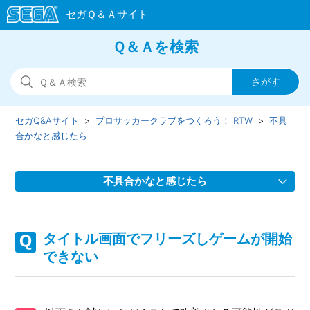
Ｑ＆Ａを検索
セガQ&Aサイト
プロサッカークラブをつくろう！ RTW
不具
合かなと感じたら
不具合かなと感じたら
【重要】Google Playストアで「更新」が表示されず、アッ
プデートがおこなえない
タイトル画面でフリーズしゲームが開始
できない
【重要】 「iOS26」での動作について
【重要】 「Android16」での動作について