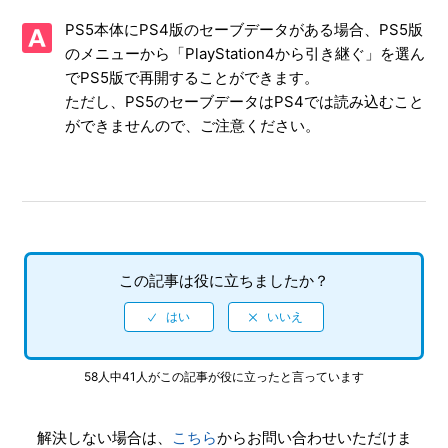
【PS5/LOST JUDGMENT：裁かれざる記憶】サブイベント
PS5本体にPS4版のセーブデータがある場合、PS5版
やサイドケースで、目的の場所に行ってもイベントが発生し
ない
のメニューから「PlayStation4から引き継ぐ」を選ん
でPS5版で再開することができます。
【PS5/LOST JUDGMENT：裁かれざる記憶】ゲームが難し
ただし、PS5のセーブデータはPS4では読み込むこと
い、コツなどはあるのか
ができませんので、ご注意ください。
【PS5/LOST JUDGMENT：裁かれざる記憶】ゲームの進行
状況はいくつセーブできるのか
【PS5/LOST JUDGMENT：裁かれざる記憶】日本語以外の
言語や音声は選べるか
この記事は役に立ちましたか？
【PS5/LOST JUDGMENT：裁かれざる記憶】ワイヤレスコ
ントローラーのハプティックフィードバックやアダプティブ
トリガーに対応しているか
58人中41人がこの記事が役に立ったと言っています
【PS5/LOST JUDGMENT：裁かれざる記憶】PS4版とPS5
版ではトロフィーは別々になるのか
解決しない場合は、
こちら
からお問い合わせいただけま