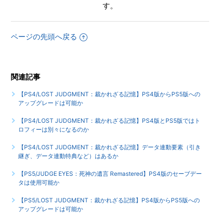
す。
【PS5/LOST JUDGMENT：裁かれざる記憶】DL版（ダウン
ロード版）ソフト本体の容量はいくつなのか
ページの先頭へ戻る
【PS5/LOST JUDGMENT：裁かれざる記憶】PS4版のセー
ブデータは使用可能か
もっと見る
関連記事
【PS4/LOST JUDGMENT：裁かれざる記憶】PS4版からPS5版への
アップグレードは可能か
【PS4/LOST JUDGMENT：裁かれざる記憶】PS4版とPS5版ではト
ロフィーは別々になるのか
【PS4/LOST JUDGMENT：裁かれざる記憶】データ連動要素（引き
継ぎ、データ連動特典など）はあるか
【PS5/JUDGE EYES：死神の遺言 Remastered】PS4版のセーブデー
タは使用可能か
【PS5/LOST JUDGMENT：裁かれざる記憶】PS4版からPS5版への
アップグレードは可能か