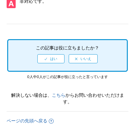
非対応です。
【Xbox Series X|S/ツーポイントミュージアム】フルボイス
ですか
【Xbox Series X|S/ツーポイントミュージアム】フレームレ
ート（fps）は、いくつですか
【Xbox Series X|S/ツーポイントミュージアム】セーブスロ
この記事は役に立ちましたか？
ット（ゲーム進行状況）を任意のスロットだけ個別に削除で
きますか
【Xbox Series X|S/ツーポイントミュージアム】対応映像出
0人中0人がこの記事が役に立ったと言っています
力は何ですか
【Xbox Series X|S/ツーポイントミュージアム】ゲームの進
解決しない場合は、
こちら
からお問い合わせいただけま
行状況はいくつセーブできますか
す。
【Xbox Series X|S/ツーポイントミュージアム】どのような
内容がセーブされますか
ページの先頭へ戻る
【Xbox Series X|S/ツーポイントミュージアム】どのような