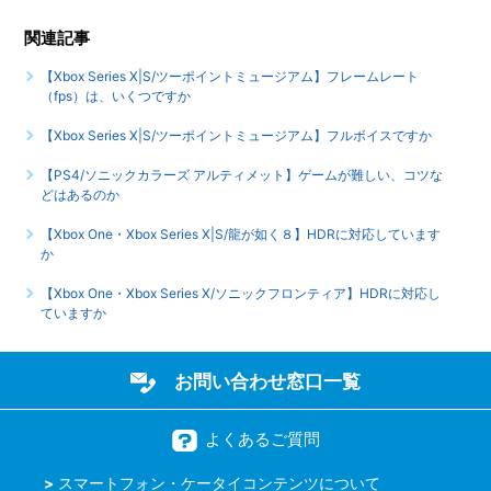
ときに振動しますか（振動する箇所を教えてください）
関連記事
【Xbox Series X|S/ツーポイントミュージアム】作成される
【Xbox Series X|S/ツーポイントミュージアム】フレームレート
セーブファイルの必要容量を教えてください
（fps）は、いくつですか
もっと見る
【Xbox Series X|S/ツーポイントミュージアム】フルボイスですか
【PS4/ソニックカラーズ アルティメット】ゲームが難しい、コツな
どはあるのか
【Xbox One・Xbox Series X|S/龍が如く８】HDRに対応しています
か
【Xbox One・Xbox Series X/ソニックフロンティア】HDRに対応し
ていますか
お問い合わせ窓口一覧
よくあるご質問
スマートフォン・ケータイコンテンツについて