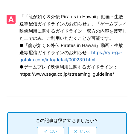
【PS4/龍が如く８外伝 Pirates in Hawaii】ミニマップや操作
ガイドが表示されない
「『龍が如く８外伝 Pirates in Hawaii』動画・生放
【PS4/龍が如く８外伝 Pirates in Hawaii】取扱説明書（マニ
送等配信ガイドラインのお知らせ」、「ゲームプレイ
ュアル）はありますか
映像利用に関するガイドライン」双方の内容を遵守し
た上でのみ、ご利用いただくことが可能です。
【PS4/龍が如く８外伝 Pirates in Hawaii】Steam版の問い合
●『龍が如く８外伝 Pirates in Hawaii』動画・生放
わせ先はどこですか
送等配信ガイドラインのお知らせ：
https://ryu-ga-
gotoku.com/info/detail/000239.html
【PS4/龍が如く８外伝 Pirates in Hawaii】プレイ動画やゲー
●ゲームプレイ映像利用に関するガイドライン：
ム画面写真を、動画サイト／SNS等で公開してもいいですか
https://www.sega.co.jp/streaming_guideline/
【PS4/龍が如く８外伝 Pirates in Hawaii】シェア機能に対応
していますか（制限されている機能はありますか）
【PS4/龍が如く８外伝 Pirates in Hawaii】何をしたらいい
か、どこへ行けばいいか、バトルで勝てない場合はどうすれ
ばいいですか
この記事は役に立ちましたか？
【PS4/龍が如く８外伝 Pirates in Hawaii】PS4版とPS5版で