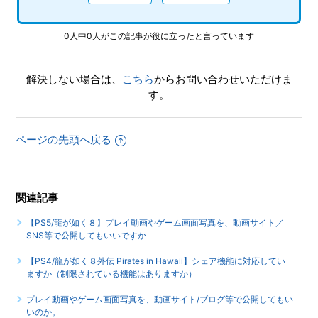
はトロフィーは別々になりますか
0人中0人がこの記事が役に立ったと言っています
【PS4/龍が如く８外伝 Pirates in Hawaii】途中で難易度の変
更はできますか
解決しない場合は、
こちら
からお問い合わせいただけま
もっと見る
す。
ページの先頭へ戻る
関連記事
【PS5/龍が如く８】プレイ動画やゲーム画面写真を、動画サイト／
SNS等で公開してもいいですか
【PS4/龍が如く８外伝 Pirates in Hawaii】シェア機能に対応してい
ますか（制限されている機能はありますか）
プレイ動画やゲーム画面写真を、動画サイト/ブログ等で公開してもい
いのか。