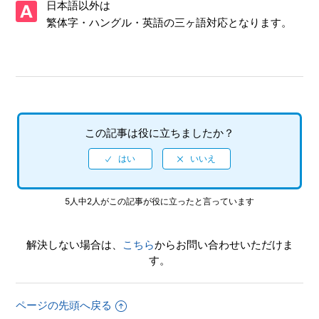
日本語以外は
ーンショット撮影や、「キャプチャーボタン」長押しの動画
撮影機能に対応していますか
繁体字・ハングル・英語の三ヶ語対応となります。
【NSwitch/龍が如く 極】クリア後、2周めができるモードは
ありますか
【NSwitch/龍が如く 極】何をしたらいいか、どこへ行けば
いいか、わからない時やバトルで勝てない場合はどうすれば
この記事は役に立ちましたか？
いいですか
【NSwitch/龍が如く 極】パチンコやパチスロはできますか
【NSwitch/龍が如く 極】各難易度の違いは具体的に何にな
5人中2人がこの記事が役に立ったと言っています
りますか
解決しない場合は、
こちら
からお問い合わせいただけま
【NSwitch/龍が如く 極】途中で難易度の変更はできますか
す。
【NSwitch/龍が如く 極】最大何人まで同時プレイ可能でし
ょうか
ページの先頭へ戻る