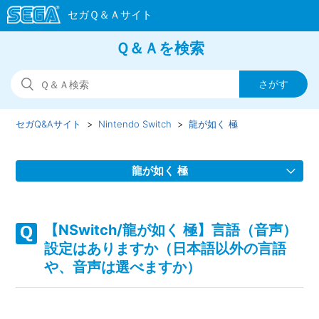
Ｑ＆Ａを検索
セガQ&Aサイト
Nintendo Switch
龍が如く 極
龍が如く 極
【NSwitch/龍が如く 極】取扱説明書（マニュアル）はあり
ますか
【NSwitch/龍が如く 極】言語（音声）
設定はありますか（日本語以外の言語
【NSwitch/龍が如く 極】プレイ動画やゲーム画面写真を、
や、音声は選べますか）
動画サイト／SNS等で公開してもいいですか
【NSwitch/龍が如く 極】「キャプチャーボタン」のスクリ