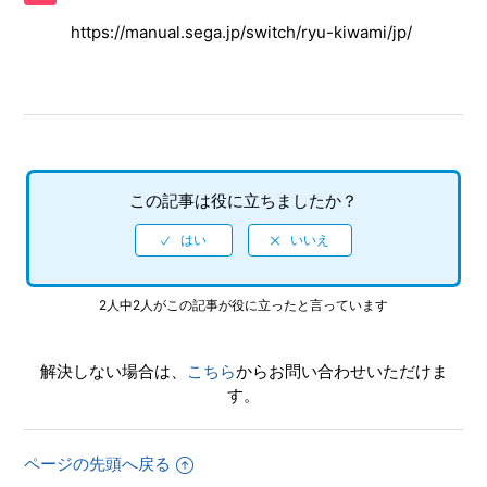
ーンショット撮影や、「キャプチャーボタン」長押しの動画
撮影機能に対応していますか
https://manual.sega.jp/switch/ryu-kiwami/jp/
【NSwitch/龍が如く 極】クリア後、2周めができるモードは
ありますか
【NSwitch/龍が如く 極】何をしたらいいか、どこへ行けば
いいか、わからない時やバトルで勝てない場合はどうすれば
この記事は役に立ちましたか？
いいですか
【NSwitch/龍が如く 極】パチンコやパチスロはできますか
2人中2人がこの記事が役に立ったと言っています
【NSwitch/龍が如く 極】各難易度の違いは具体的に何にな
りますか
解決しない場合は、
こちら
からお問い合わせいただけま
【NSwitch/龍が如く 極】途中で難易度の変更はできますか
す。
【NSwitch/龍が如く 極】最大何人まで同時プレイ可能でし
ょうか
ページの先頭へ戻る