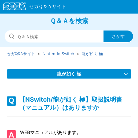
Ｑ＆Ａを検索
セガQ&Aサイト
Nintendo Switch
龍が如く 極
龍が如く 極
【NSwitch/龍が如く 極】取扱説明書（マニュアル）はあり
ますか
【NSwitch/龍が如く 極】取扱説明書
（マニュアル）はありますか
【NSwitch/龍が如く 極】プレイ動画やゲーム画面写真を、
動画サイト／SNS等で公開してもいいですか
WEBマニュアルがあります。
【NSwitch/龍が如く 極】「キャプチャーボタン」のスクリ