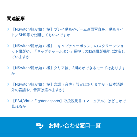
【NSwitch/龍が如く 極】難易度設定はありますか
もっと見る
関連記事
【NSwitch/龍が如く 極】プレイ動画やゲーム画面写真を、動画サイ
ト／SNS等で公開してもいいですか
【NSwitch/龍が如く 極】「キャプチャーボタン」のスクリーンショ
ット撮影や、「キャプチャーボタン」長押しの動画撮影機能に対応し
ていますか
【NSwitch/龍が如く 極】クリア後、2周めができるモードはあります
か
【NSwitch/龍が如く 極】言語（音声）設定はありますか（日本語以
外の言語や、音声は選べますか）
【PS4/Virtua Fighter esports】取扱説明書（マニュアル）はどこかで
見れるか
お問い合わせ窓口一覧