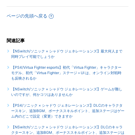
リート要素などはありますか
ページの先頭へ戻る
【NSwitch/ソニック × シャドウ ジェネレーションズ】言語
（音声）設定はありますか（日本語以外の言語や、音声は選
べますか）
関連記事
【NSwitch/ソニック × シャドウ ジェネレーションズ】対応
映像出力は何ですか
【NSwitch/ソニック × シャドウ ジェネレーションズ】最大何人まで
同時プレイ可能でしょうか
もっと見る
【PS4/Virtua Fighter esports】初代「Virtua Fighter」キャラクター
モデル、初代「Virtua Fighter」ステージ＋UI は、オンライン対戦時
も反映されるか
【NSwitch/ソニック × シャドウ ジェネレーションズ】ゲームが難し
いのですが、何かコツはありませんか
【PS4/ソニック × シャドウ ジェネレーションズ】DLCのキャラクタ
ースキン、追加BGM、ボーナススキルポイント、追加ステージはゲー
ム内のどこで設定（変更）できますか
【NSwitch/ソニック × シャドウ ジェネレーションズ】DLCのキャラ
クタースキン、追加BGM、ボーナススキルポイント、追加ステージは