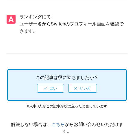
【NSwitch/ソニック × シャドウ ジェネレーションズ】「キ
ャプチャーボタン」のスクリーンショット撮影や、「キャプ
ランキングにて、
チャーボタン」長押しの動画撮影機能に対応していますか
ユーザー名からSwitchのプロフィール画面を確認で
きます。
【NSwitch/ソニック × シャドウ ジェネレーションズ】ゲー
ムが難しいのですが、何かコツはありませんか
【NSwitch/ソニック × シャドウ ジェネレーションズ】難易
度設定はありますか
【NSwitch/ソニック × シャドウ ジェネレーションズ】イン
この記事は役に立ちましたか？
ターネットプレイで相手（他の人）が確認できる自分の（個
人）情報はありますか
【NSwitch/ソニック × シャドウ ジェネレーションズ】最大
0人中0人がこの記事が役に立ったと言っています
何人まで同時プレイ可能でしょうか
解決しない場合は、
こちら
からお問い合わせいただけま
【NSwitch/ソニック × シャドウ ジェネレーションズ】イン
す。
ターネットを使用しないと、手に入らないアイテムやコンプ