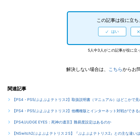
この記事は役に立ち
5人中3人がこの記事が役に立
解決しない場合は、
こちら
からお
関連記事
【PS4・PS5/ぷよぷよテトリス2】取扱説明書（マニュアル）はどこかで見
【PS4・PS5/ぷよぷよテトリス2】他機種版とインターネット対戦ができる
【PS4/JUDGE EYES：死神の遺言】難易度設定はあるのか
【NSwitch2/ぷよぷよテトリス２S】『ぷよぷよテトリス2』との主な違い