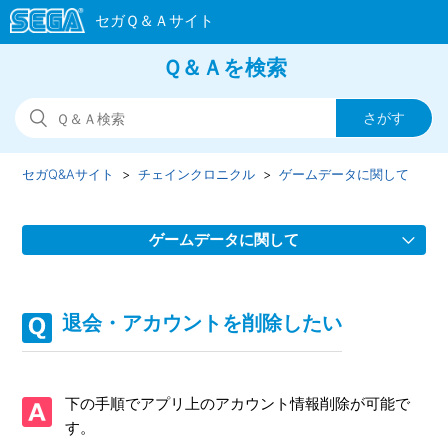
Ｑ＆Ａを検索
セガQ&Aサイト
チェインクロニクル
ゲームデータに関して
ゲームデータに関して
【重要】Google Playストアで「更新」が表示されず、アッ
プデートがおこなえない
退会・アカウントを削除したい
データ引き継ぎについて
下の手順でアプリ上のアカウント情報削除が可能で
引き継ぎID/パスワードを忘れてしまった
す。