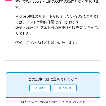
すべてWindows 7以前のOSでの動作となっておりま
【パソコンゲーム】ディスクやパッケージに傷がある、修
す。
理・交換してほしい
Microsoft様のサポートが終了しているOSにつきまし
【パソコンゲーム】現行OSには対応しているか
ては、ソフトの動作保証は行いかねます。
紛失されたシリアル番号の再発行や販売等も行ってお
【パソコンゲーム】古いOS（Windows7、Vistaなど）には
りません。
対応しているか
何卒、ご了承のほどお願いいたします。
【パソコンゲーム/セガNET麻雀MJ】サポート情報について
【パソコンゲーム/ファンタシースターオンライン2】サポー
ト情報について
この記事は役に立ちましたか？
14人中8人がこの記事が役に立ったと言っています