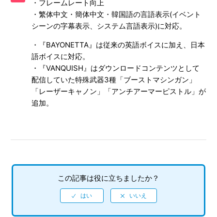
・フレームレート向上
主な違いは何か
・繁体中文・簡体中文・韓国語の言語表示(イベント
シーンの字幕表示、システム言語表示)に対応。
【PS4/BAYONETTA&VANQUISH】データ連動要素（引き継
ぎ、データ連動特典など）はあるか
・『BAYONETTA』は従来の英語ボイスに加え、日本
語ボイスに対応。
【PS4/BAYONETTA&VANQUISH】DL版（ダウンロード版）
・『VANQUISH』はダウンロードコンテンツとして
ソフト本体の容量はいくつなのか
配信していた特殊武器3種「ブーストマシンガン」
「レーザーキャノン」「アンチアーマーピストル」が
【PS4/BAYONETTA&VANQUISH】公式ホームページはある
追加。
のか
【PS4/BAYONETTA&VANQUISH】攻略本の発売情報を教え
てほしい
この記事は役に立ちましたか？