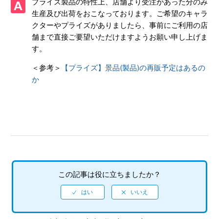
プライズ製品の特性上、店舗より受注があった分のみ
イン】 サポート情報について
生産及び出荷をおこなっております。ご希望のキャラ
クターやプライズがありましたら、事前にご利用の店
【プライズ】修理や部品の交換・販売等のアフターサービス
舗まで直接ご要望いただけますようお願い申し上げま
は頼めるのか
す。
【プライズ】腕時計や懐中時計の電池交換をしたい
＜参考＞
【プライズ】景品(製品)の再販予定はあるの
か
【プライズ】セガプラザを見ても、近隣の取り扱い店舗が無
い場合はどうすればいいのか
【プライズ】店舗に製品の在庫がまだあるかを知りたい
【プライズ】以前、リリース予定のお知らせがあった商品が
いつ発売になるかを知りたい
この記事は役に立ちましたか？
【プライズ】中古ショップや個人売買で購入入手したプライ
ズに不良があった
【プライズ】公式サイト「セガプラザ」では、どんなことが