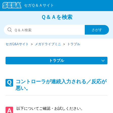
Ｑ＆Ａを検索
セガQ&Aサイト
メガドライブミニ
トラブル
トラブル
画面が動かなくなった/フリーズした。
コントローラが連続入力される／反応が
コントローラが連続入力される／反応が悪い。
悪い。
電源が入りません。
以下についてご確認・お試しください。
テレビやモニタに映像が映りません。