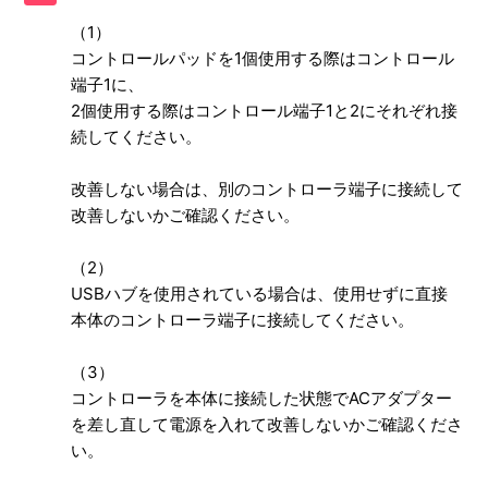
（1）
映像は表示されるのに音声が出ません。
コントロールパッドを1個使用する際はコントロール
端子1に、
コントローラが動きません／反応しません。
2個使用する際はコントロール端子1と2にそれぞれ接
続してください。
複数人プレイができません。
改善しない場合は、別のコントローラ端子に接続して
フタを無くしてしまいました。●●を無くしてしまいまし
改善しないかご確認ください。
た。
（2）
コントローラーが壊れました（ボタン等）
USBハブを使用されている場合は、使用せずに直接
本体のコントローラ端子に接続してください。
踏んでしまったなどで、壊してしまいました。修理できます
か。
（3）
もっと見る
コントローラを本体に接続した状態でACアダプター
を差し直して電源を入れて改善しないかご確認くださ
い。