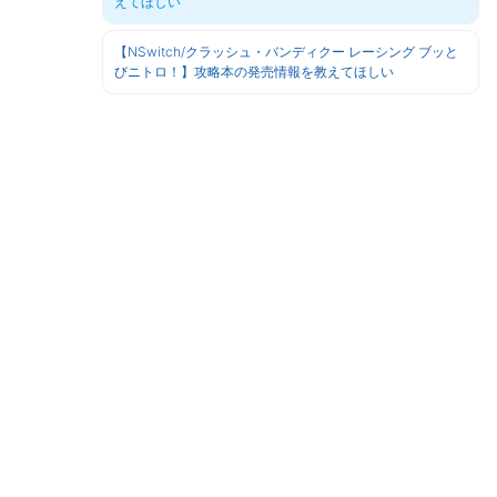
えてほしい
【NSwitch/クラッシュ・バンディクー レーシング ブッと
びニトロ！】攻略本の発売情報を教えてほしい