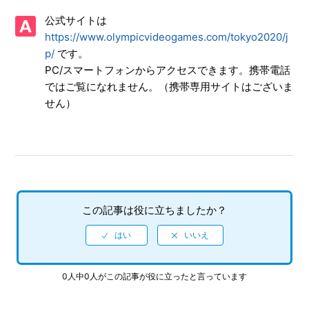
【PS4/東京2020オリンピック The Official Video Game】
公式サイトは
PS4版のインターネット対戦は「PlayStation Plus」への加
入が必要か
https://www.olympicvideogames.com/tokyo2020/j
p/
です。
【PS4/東京2020オリンピック The Official Video Game】
PC/スマートフォンからアクセスできます。携帯電話
ゲームの進行状況はいくつセーブできるのか
ではご覧になれません。（携帯専用サイトはございま
せん）
【PS4/東京2020オリンピック The Official Video Game】
データ連動要素（引き継ぎ、データ連動特典など）はあるか
【PS4/東京2020オリンピック The Official Video Game】
DL版（ダウンロード版）ソフト本体の容量はいくつなのか
この記事は役に立ちましたか？
【PS4/東京2020オリンピック The Official Video Game】
公式ホームページはあるのか
【PS4/東京2020オリンピック The Official Video Game】
サウンドトラック（音楽CD）の発売予定を教えてほしい
0人中0人がこの記事が役に立ったと言っています
【PS4/東京2020オリンピック The Official Video Game】