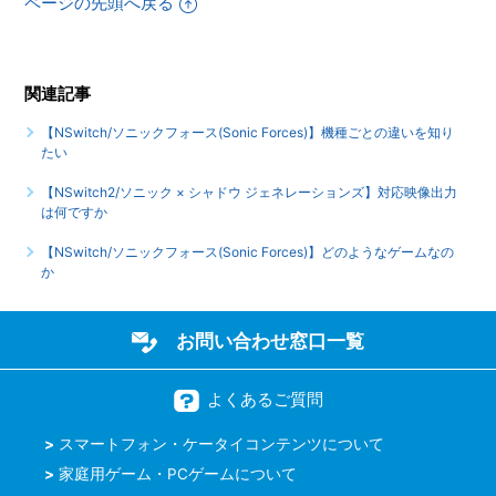
ページの先頭へ戻る
【NSwitch/ソニックフォース(Sonic Forces)】対応コントロ
ーラーを教えてほしい
関連記事
【NSwitch/ソニックフォース(Sonic Forces)】公式ホームペ
ージを参照したい
【NSwitch/ソニックフォース(Sonic Forces)】機種ごとの違いを知り
たい
もっと見る
【NSwitch2/ソニック × シャドウ ジェネレーションズ】対応映像出力
は何ですか
【NSwitch/ソニックフォース(Sonic Forces)】どのようなゲームなの
か
お問い合わせ窓口一覧
よくあるご質問
スマートフォン・ケータイコンテンツについて
家庭用ゲーム・PCゲームについて