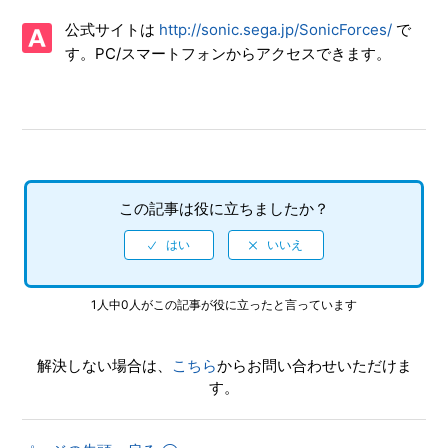
【NSwitch/ソニックフォース(Sonic Forces)】難易度設定は
公式サイトは
http://sonic.sega.jp/SonicForces/
で
あるのか
す。PC/スマートフォンからアクセスできます。
【NSwitch/ソニックフォース(Sonic Forces)】レンタルアバ
ターはストーリーで使用することはできるのか
【NSwitch/ソニックフォース(Sonic Forces)】インターネッ
トプレイ対応状況を知りたい
この記事は役に立ちましたか？
【NSwitch/ソニックフォース(Sonic Forces)】アバターのコ
スチュームを変更したので自分のレンタルアバターを更新し
たい、自分のレンタルアバター(他のプレイヤーに使用され
るアバター)を変更したい
1人中0人がこの記事が役に立ったと言っています
【NSwitch/ソニックフォース(Sonic Forces)】アバターの種
族7種類には何があるのか
解決しない場合は、
こちら
からお問い合わせいただけま
す。
【NSwitch/ソニックフォース(Sonic Forces)】ゲームの進行
状況はいくつセーブできるのか