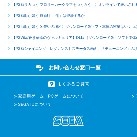
【PS3/サカつく プロサッカークラブをつくろう！】オンラインで表示さ
【PS3/龍が如く 維新!】「遥」は登場するか
【PS4/龍が如く０ 誓いの場所】ダウンロード版ソフト本体の容量はいくつ
【PSVita/蒼き革命のヴァルキュリア】DL版（ダウンロード版）ソフト本
【PS3/シャイニング・レゾナンス】ステータス画面、「チューニング」の
お問い合わせ窓口一覧
よくあるご質問
家庭用ゲーム・PCゲームについて
SEGA IDについて