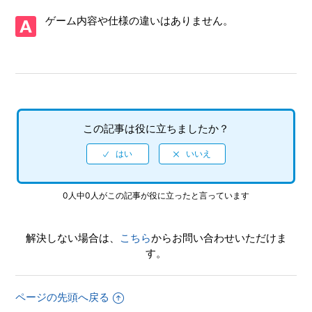
【PS4/電撃文庫 FIGHTING CLIMAX IGNITION】ネットワー
ゲーム内容や仕様の違いはありません。
ク対戦を観戦することはできるか
【PS4/電撃文庫 FIGHTING CLIMAX IGNITION】CPU同士の
対戦を観賞することはできるか
【PS4/電撃文庫 FIGHTING CLIMAX IGNITION】フルボイス
なのか
この記事は役に立ちましたか？
【PS4/電撃文庫 FIGHTING CLIMAX IGNITION】難易度設定
はあるのか
0人中0人がこの記事が役に立ったと言っています
【PS4/電撃文庫 FIGHTING CLIMAX IGNITION】HDDへの
インストールは必須なのか
解決しない場合は、
こちら
からお問い合わせいただけま
【PS4/電撃文庫 FIGHTING CLIMAX IGNITION】ネットワー
す。
ク対戦はできるか
【PS4/電撃文庫 FIGHTING CLIMAX IGNITION】インターネ
ページの先頭へ戻る
ットプレイ対応しているのか