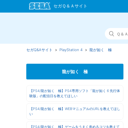
セガQ&Aサイト
PlayStation 4
龍が如く 極
龍が如く 極
【PS4/龍が如く 極】PS4専用ソフト「龍が如く 6 先行体
験版」の配信日を教えてほしい
【PS4/龍が如く 極】WEBマニュアルのURLを教えてほし
い
【PS4/龍が如く 極】ゲームをうまく進めるコツを教えて