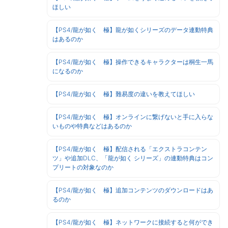
ほしい
【PS4/龍が如く 極】龍が如くシリーズのデータ連動特典
はあるのか
【PS4/龍が如く 極】操作できるキャラクターは桐生一馬
になるのか
【PS4/龍が如く 極】難易度の違いを教えてほしい
【PS4/龍が如く 極】オンラインに繋げないと手に入らな
いものや特典などはあるのか
【PS4/龍が如く 極】配信される「エクストラコンテン
ツ」や追加DLC、「龍が如く シリーズ」の連動特典はコン
プリートの対象なのか
【PS4/龍が如く 極】追加コンテンツのダウンロードはあ
るのか
【PS4/龍が如く 極】ネットワークに接続すると何ができ