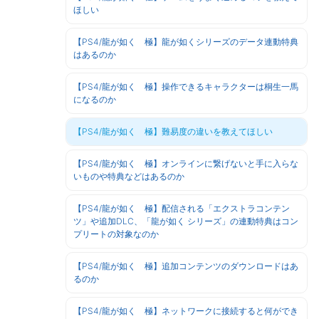
ほしい
【PS4/龍が如く 極】龍が如くシリーズのデータ連動特典
はあるのか
【PS4/龍が如く 極】操作できるキャラクターは桐生一馬
になるのか
【PS4/龍が如く 極】難易度の違いを教えてほしい
【PS4/龍が如く 極】オンラインに繋げないと手に入らな
いものや特典などはあるのか
【PS4/龍が如く 極】配信される「エクストラコンテン
ツ」や追加DLC、「龍が如く シリーズ」の連動特典はコン
プリートの対象なのか
【PS4/龍が如く 極】追加コンテンツのダウンロードはあ
るのか
【PS4/龍が如く 極】ネットワークに接続すると何ができ