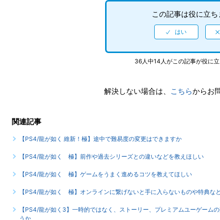
この記事は役に立ち
36人中14人がこの記事が役に
解決しない場合は、
こちら
からお
関連記事
【PS4/龍が如く 維新！極】途中で難易度の変更はできますか
【PS4/龍が如く 極】前作や過去シリーズとの違いなどを教えほしい
【PS4/龍が如く 極】ゲームをうまく進めるコツを教えてほしい
【PS4/龍が如く 極】オンラインに繋げないと手に入らないものや特典な
【PS4/龍が如く3】一時的ではなく、ストーリー、プレミアムユーゲーム
うか