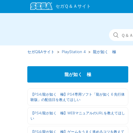
セガQ&Aサイト
PlayStation 4
龍が如く 極
龍が如く 極
【PS4/龍が如く 極】PS4専用ソフト「龍が如く 6 先行体
験版」の配信日を教えてほしい
【PS4/龍が如く 極】WEBマニュアルのURLを教えてほし
い
【PS4/龍が如く 極】ゲームをうまく進めるコツを教えて