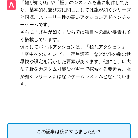
「龍が如く0」や「極」のシステムを基に制作してお
てもイベントが発生しない
り、基本的な遊び方に関しましては龍が如くシリーズ
と同様、ストーリー性の高いアクションアドベンチャ
【PS4/北斗が如く】時間切れになった宝の地図は再度手に
入ることがあるのか
ーゲームです。
さらに「北斗が如く」ならでは独自性の高い要素も多
【PS4/北斗が如く】エンドレスエデンの難易度は何に設定
く搭載しています。
されているのか
例としてバトルアクションは、「秘孔アクション」
「空中へのジャンプ」「宿星護符」など北斗の拳の世
【PS4/北斗が如く】各難易度の違いを教えてほしい
界観や設定を活かした要素があります。他にも、広大
な荒野をカスタム可能なバギーで探索する要素も、龍
【PS4/北斗が如く】追加DLCのBGMはゲーム内のどのシー
が如くシリーズにはないゲームシステムとなっていま
ンに反映されるのか
す。
【PS4/北斗が如く】追加DLCのアイテムはゲーム内でどの
ように受け取るのか
【PS4/北斗が如く】WEBマニュアルを参照したい
この記事は役に立ちましたか？
【PS4/北斗が如く】アップデート配信の内容を教えてほし