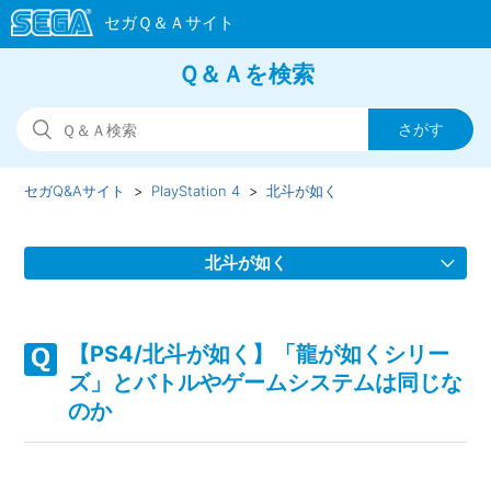
Ｑ＆Ａを検索
セガQ&Aサイト
PlayStation 4
北斗が如く
北斗が如く
【PS4/北斗が如く】ゲームの進行に困った場合やバトルで
勝てない場合はどうすればいいのか
【PS4/北斗が如く】「龍が如くシリー
ズ」とバトルやゲームシステムは同じな
【PS4/北斗が如く】2人で行動していると発生しないサイド
のか
ミッションはあるのか
【PS4/北斗が如く】サイドミッションで目的の場所に行っ