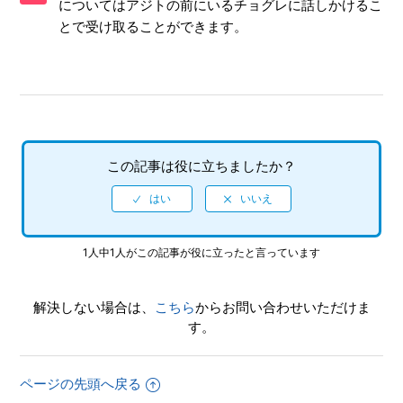
についてはアジトの前にいるチョグレに話しかけるこ
てもイベントが発生しない
とで受け取ることができます。
【PS4/北斗が如く】時間切れになった宝の地図は再度手に
入ることがあるのか
【PS4/北斗が如く】エンドレスエデンの難易度は何に設定
されているのか
この記事は役に立ちましたか？
【PS4/北斗が如く】各難易度の違いを教えてほしい
【PS4/北斗が如く】追加DLCのBGMはゲーム内のどのシー
ンに反映されるのか
1人中1人がこの記事が役に立ったと言っています
【PS4/北斗が如く】追加DLCのアイテムはゲーム内でどの
ように受け取るのか
解決しない場合は、
こちら
からお問い合わせいただけま
す。
【PS4/北斗が如く】WEBマニュアルを参照したい
ページの先頭へ戻る
【PS4/北斗が如く】アップデート配信の内容を教えてほし