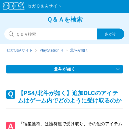
Ｑ＆Ａを検索
セガQ&Aサイト
PlayStation 4
北斗が如く
北斗が如く
【PS4/北斗が如く】ゲームの進行に困った場合やバトルで
勝てない場合はどうすればいいのか
【PS4/北斗が如く】追加DLCのアイテ
ムはゲーム内でどのように受け取るのか
【PS4/北斗が如く】2人で行動していると発生しないサイド
ミッションはあるのか
「宿星護符」は護符屋で受け取り、その他のアイテム
【PS4/北斗が如く】サイドミッションで目的の場所に行っ