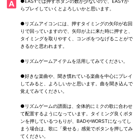
●EASYでは押すボタンの数が少ないので、EASYか
【PS3/初音ミク -Project DIVA- F 2nd】プレイ動画やゲーム
らプレイしていくとよろしいかと思います。
画面写真（スクリーンショット含む）を、動画サイト/ブロ
グに掲載してもいいのか
●リズムアイコンには、押すタイミングの矢印が右回
【PS3/初音ミク -Project DIVA- F 2nd】操作が難しい
りで回っていますので、矢印が上に来た時に押すと、
タイミングを取りやすく、コンボをつなげることがで
【PS3/初音ミク -Project DIVA- F 2nd】難易度設定はあるの
きるかと思われます。
か
●リズムゲームアイテムを活用してみてください。
【PS3/初音ミク -Project DIVA- F 2nd】リズムゲームでプレ
イできた曲が、スタジオで選べない
●好きな楽曲や、聞き慣れている楽曲を中心にプレイ
してみると、よろしいかと思います。曲を聞き込んで
【PS3/初音ミク -Project DIVA- F 2nd】リズムゲームの操作
覚えてみてください。
はPS Vita版と同じなのか
●リズムゲームの譜面は、全体的にミクの歌に合わせ
【PS3/初音ミク -Project DIVA- F 2nd】同じ楽曲でもPS3版
て配置するようになっています。タイミング良くボタ
とPS Vita版とでは、モーションやアングルに違いはあるの
ンを押しているつもりが、BADやWORSTになってし
か
まう場合は、歌に「乗せる」感覚でボタンを押してみ
てください。
【PS3/初音ミク -Project DIVA- F 2nd】トロフィー機能には